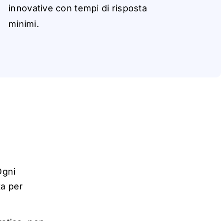
inn
ov
a
t
i
v
e
c
o
n
t
em
p
i
di
r
i
spost
a
minimi
.
Ogni
ta per