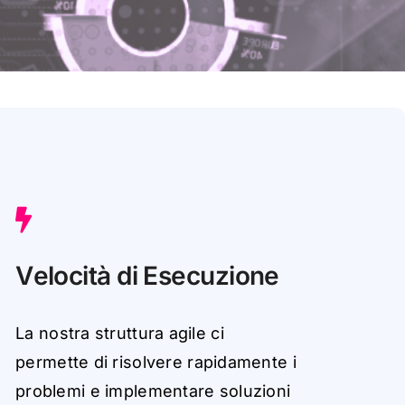
V
eloci
t
à
di
E
s
ec
uz
ione
La
n
ostr
a
struttur
a
a
gile
ci
p
e
r
me
tt
e
di
r
i
so
l
v
e
r
e
r
a
p
id
a
men
t
e
i
pro
blemi
e
im
p
lemen
t
a
r
e
so
l
uz
i
o
ni