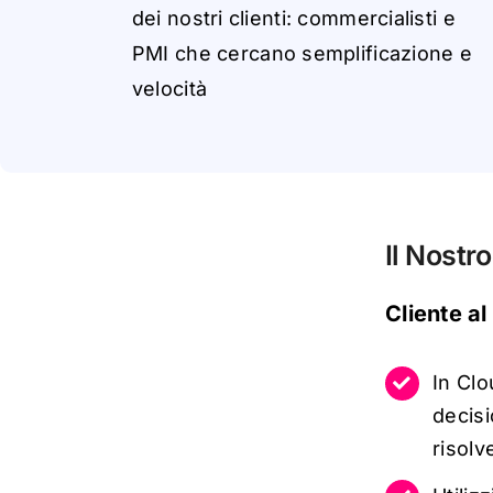
dei
n
ostr
i
clien
t
i
:
c
o
mme
r
ci
a
li
st
i
e
PM
I
che
ce
r
c
a
n
o
s
em
p
lific
a
z
i
o
ne
e
v
el
o
ci
t
à
Il Nostr
Cliente al
In Clo
decisi
risolv