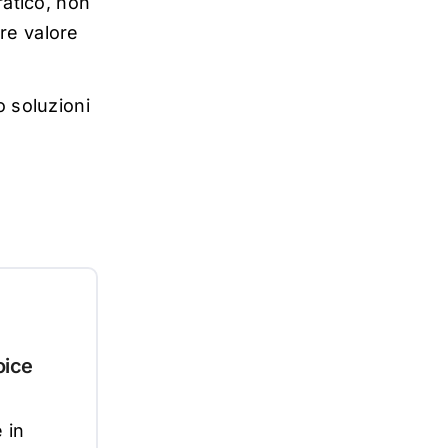
atico, non
re valore
o soluzioni
oice
e
in