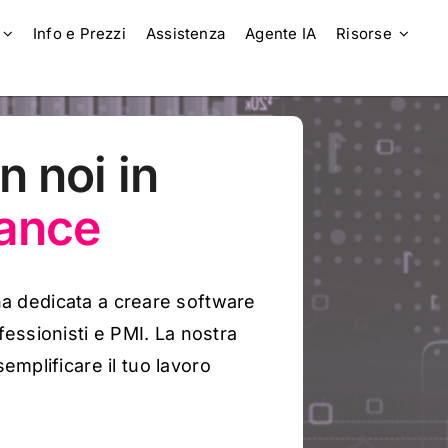
Info e Prezzi
Assistenza
Agente IA
Risorse
n noi in
nance
n
a
dedic
a
t
a
a
c
r
e
a
r
e
s
of
tw
a
r
e
fe
ss
ioni
st
i
e
PM
I
.
La
no
str
a
s
em
p
lific
a
r
e
il
tu
o
l
a
v
o
r
o