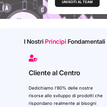
UNISCITI AL TEAM
I Nostri
Principi
Fondamentali
Cliente al Centro
D
edichi
a
m
o
l
’80
%
delle
n
ostr
e
r
i
sors
e
a
ll
o
sv
il
uppo
di
pro
d
ott
i
che
r
i
spo
nd
a
n
o
r
e
a
lmen
t
e
a
i
bi
so
gni