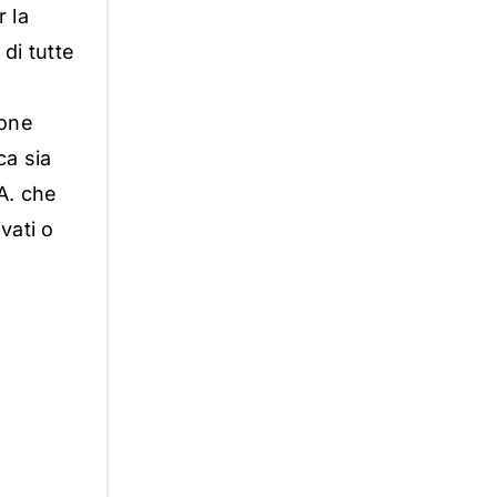
r
l
a
di
tutt
e
o
ne
c
a
s
i
a
A
.
che
i
v
a
t
i
o