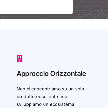
A
ppr
occio
O
r
i
zz
on
t
a
le
N
o
n
ci
c
o
ncen
tr
i
a
m
o
su
u
n
so
l
o
pro
d
otto
eccellen
t
e
,
m
a
sv
il
upp
i
a
m
o
u
n
ec
os
i
st
em
a