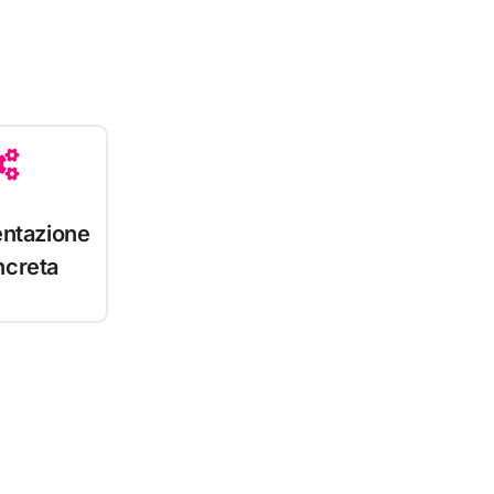
ntazione
ncreta