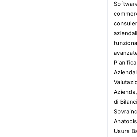
S
o
f
tw
a
r
c
o
mme
r
c
o
n
su
le
a
z
iend
a
l
f
u
n
z
i
o
n
a
v
a
n
z
a
t
P
i
a
nific
a
A
z
iend
a
Va
l
ut
a
z
i
A
z
iend
a
di
B
il
a
nc
S
ovr
a
in
A
n
a
to
ci
U
sur
a
B