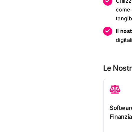
Utiliz
come 
tangib
Il nos
digita
Le Nostr
Software
Finanzia