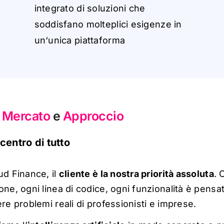
in
t
eg
r
a
to
di
so
l
uz
i
o
ni
che
so
ddi
s
f
a
n
o
m
o
l
t
e
p
lici
e
s
igen
z
e
in
u
n
‘
u
nic
a
p
i
a
tt
a
f
or
m
a
o
Mercato
e
Approccio
 centro di tutto
ud Finance, il
cliente è la nostra priorità assoluta
. 
one, ogni linea di codice, ogni funzionalità è pensa
ere problemi reali di professionisti e
imprese.