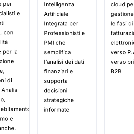
e
p
e
r
I
n
t
elligen
z
a
cl
ou
d
p
e
ci
a
li
st
i
e
A
rt
ifici
a
le
ge
st
i
o
ne
n
t
i
I
n
t
eg
r
a
t
a
p
e
r
le
f
a
s
i
di
i
,
c
o
n
P
ro
fe
ss
i
o
ni
st
i
e
f
a
ttur
a
z
i
a
li
t
à
PM
I
che
ele
ttro
ni
e
p
e
r
l
a
s
em
p
lific
a
v
e
rso
P
.
z
i
o
ne
l
‘
a
n
a
li
s
i
dei
d
a
t
i
v
e
rso
pr
le
,
fin
a
n
z
i
a
r
i
e
B
2
B
o
ni
di
support
a
,
A
n
a
li
s
i
deci
s
i
o
ni
i
o
,
str
a
t
egiche
debi
t
a
men
to
,
inf
or
m
a
t
e
s
m
o
e
a
nche
.