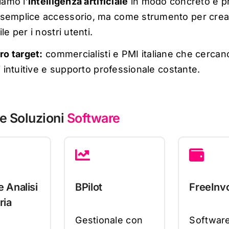
ziamo l’
intelligenza artificiale
in modo concreto e pr
semplice accessorio, ma come strumento per crea
ile per i nostri utenti.
tro target:
commercialisti e PMI italiane che cercan
li intuitive e supporto professionale costante.
e Soluzioni
Software
 Analisi
BPilot
FreeInv
ria
G
e
st
i
o
n
a
le
c
o
n
S
o
f
tw
a
r