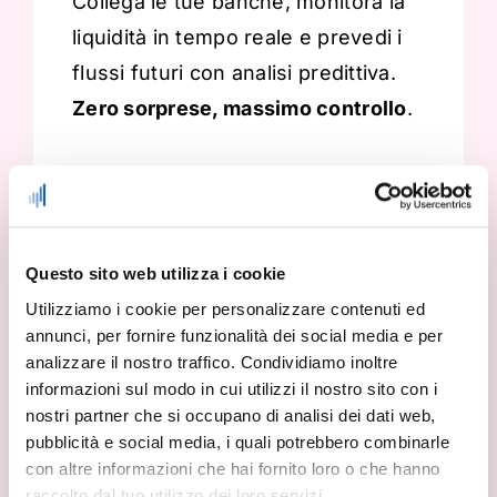
Collega le tue banche, monitora la
liquidità in tempo reale e prevedi i
flussi futuri con analisi predittiva.
Zero sorprese, massimo controllo
.
Questo sito web utilizza i cookie
Agente IA
Utilizziamo i cookie per personalizzare contenuti ed
annunci, per fornire funzionalità dei social media e per
integrato
analizzare il nostro traffico. Condividiamo inoltre
informazioni sul modo in cui utilizzi il nostro sito con i
L’Agente IA opera autonomamente,
nostri partner che si occupano di analisi dei dati web,
pubblicità e social media, i quali potrebbero combinarle
risponde a domande strategiche
con altre informazioni che hai fornito loro o che hanno
sulla tua azienda e ti supporta in
raccolto dal tuo utilizzo dei loro servizi.