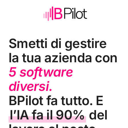
Skip
to
content
Smetti di gestire
la tua azienda con
5 software
diversi.
BPilot fa tutto. E
l’IA fa il 90%
del