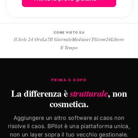
COME VISTO SU
Il Sole 24 Ore
La7
Il Giornale
Mediaset TGcom24
Libero
Il Tempo
PRIMA E DOPO
La differenza è
, non
strutturale
cosmetica.
Aggiungere un altro software al caos non
risolve il caos. BPilot è una piattaforma unica,
non un layer sopra il tuo vecchio gestionale.